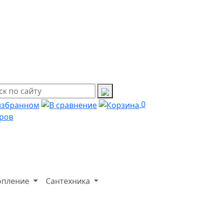
0
ров
опление
Сантехника