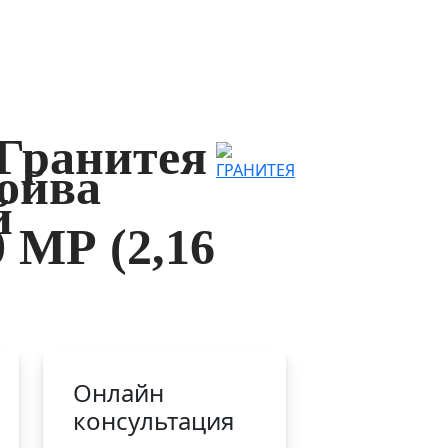
Гранитея
ойва
й
 МР (2,16
Онлайн
консультация