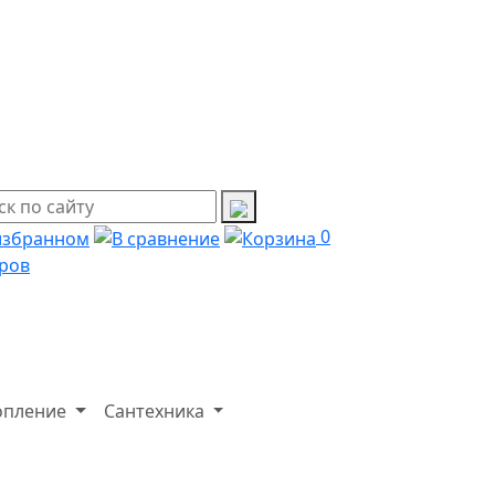
0
ров
опление
Сантехника