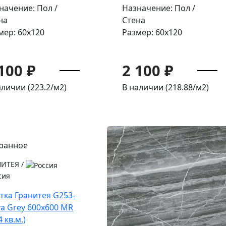
начение: Пол /
Назначение: Пол /
на
Стена
мер: 60x120
Размер: 60x120
100 ₽
2 100 ₽
аличии (223.2/
м2
)
В наличии (218.88/
м2
)
НИТЕЯ
/
сия
тка Гранитея G253-
va Grey 600х600 MR
4 кв.м.)