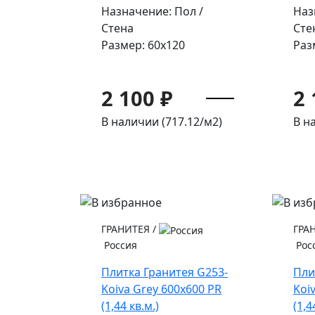
Назначение: Пол /
Наз
Стена
Сте
Размер: 60x120
Раз
2 100 ₽
2 
В наличии (717.12/
м2
)
В н
ГРАНИТЕЯ
/
ГРА
Россия
Рос
Плитка Гранитея G253-
Пли
Koiva Grey 600х600 PR
Koi
(1,44 кв.м.)
(1,4