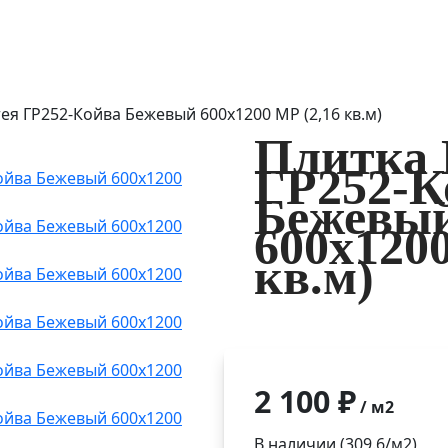
ея ГР252-Койва Бежевый 600х1200 МР (2,16 кв.м)
Плитка 
ГР252-К
Бежевы
600х1200
кв.м)
2 100 ₽
/ м2
В наличии (309.6/
м2
)