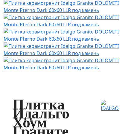
Плитка
Идальго
Хоум
Граните