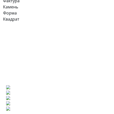
Фактура
Камень
Форма
Квадрат
Ищете конкретную плитку?
Позвоните нам и мы поможем ее найти,
либо предложим более выгодные аналоги.
Бесплатный 3D-проект
Демонстрация плитки
по видеозвонку
Подбор аналогов по вашим примерам
Расчет плитки и раскладка
Подбор вариантов под ваш бюджет