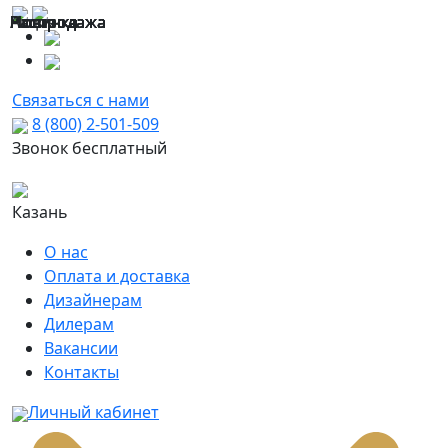
Новинка
Распродажа
Распродажа
Новинка
Новинка
Новинка
Новинка
Распродажа
Новинка
Новинка
Распродажа
Новинка
Акция
Распродажа
Распродажа
Новинка
Связаться с нами
8 (800) 2-501-509
Звонок бесплатный
Казань
О нас
Оплата и доставка
Дизайнерам
Дилерам
Вакансии
Контакты
Личный кабинет