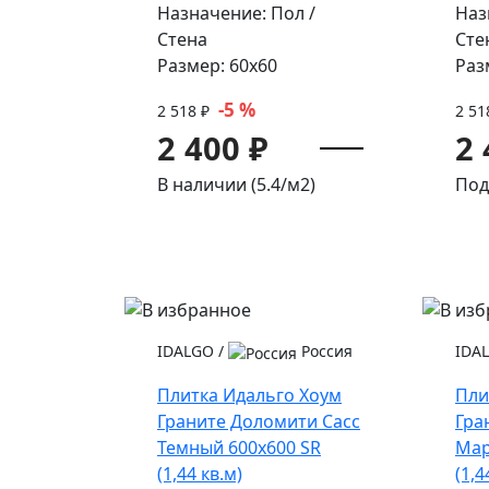
Назначение: Пол /
Наз
Стена
Сте
Размер: 60x60
Раз
-5 %
2 518 ₽
2 51
2 400 ₽
2 
В наличии (5.4/
м2
)
Под
IDALGO
/
Россия
IDA
Плитка Идальго Хоум
Пли
Граните Доломити Сасс
Гра
Темный 600x600 SR
Мар
(1,44 кв.м)
(1,4