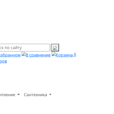
0
ров
опление
Сантехника