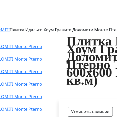
OMITI
Плитка Идальго Хоум Граните Доломити Монте Птер
Плитка 
Хоум Гр
Доломит
Птерно
600x600
кв.м)
Уточнить наличие