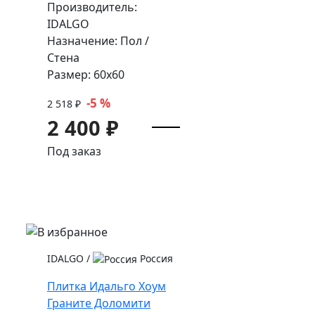
Производитель:
IDALGO
Назначение: Пол /
Стена
Размер: 60x60
-5 %
2 518 ₽
2 400 ₽
Под заказ
IDALGO
/
Россия
Плитка Идальго Хоум
Граните Доломити