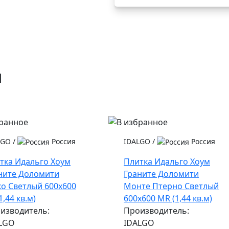
и
LGO
/
Россия
IDALGO
/
Россия
тка Идальго Хоум
Плитка Идальго Хоум
ните Доломити
Граните Доломити
ко Светлый 600x600
Монте Птерно Светлый
1,44 кв.м)
600x600 MR (1,44 кв.м)
изводитель:
Производитель:
LGO
IDALGO