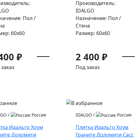
изводитель:
Производитель:
LGO
IDALGO
начение: Пол /
Назначение: Пол /
на
Стена
мер: 60x60
Размер: 60x60
400 ₽
2 400 ₽
 заказ
Под заказ
LGO
/
Россия
IDALGO
/
Россия
тка Идальго Хоум
Плитка Идальго Хоум
ните Доломити
Граните Доломити Сасс