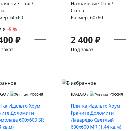
начение: Пол /
Назначение: Пол /
на
Стена
мер: 60x60
Размер: 60x60
-5 %
8 ₽
400 ₽
2 400 ₽
 заказ
Под заказ
LGO
/
Россия
IDALGO
/
Россия
тка Идальго Хоум
Плитка Идальго Хоум
ните Доломити
Граните Доломити
молада 600x600 SR
Лаваредо Светлый
4 кв.м)
600x600 MR (1,44 кв.м)