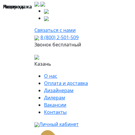
Распродажа
Распродажа
Новинка
Новинка
Новинка
Новинка
Новинка
Распродажа
Новинка
Новинка
Распродажа
Новинка
Акция
Распродажа
Распродажа
Новинка
Связаться с нами
8 (800) 2-501-509
Звонок бесплатный
Казань
О нас
Оплата и доставка
Дизайнерам
Дилерам
Вакансии
Контакты
Личный кабинет