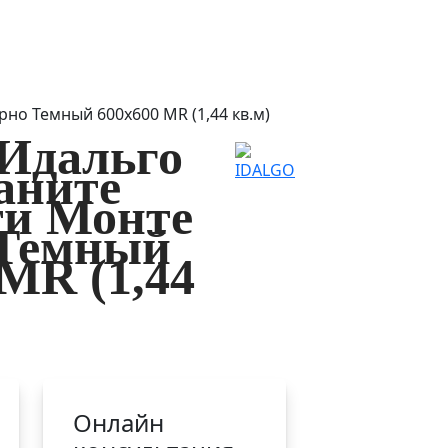
но Темный 600x600 MR (1,44 кв.м)
Идальго
аните
и Монте
 Темный
 MR (1,44
Онлайн