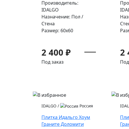
Производитель:
Про
IDALGO
IDA
Назначение: Пол /
Наз
Стена
Сте
Размер: 60x60
Раз
2 400 ₽
2 
Под заказ
Под
IDALGO
/
Россия
IDA
Плитка Идальго Хоум
Пли
Граните Доломити
Гра