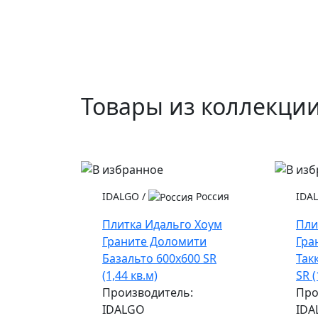
Товары из коллекци
IDALGO
/
Россия
IDA
Плитка Идальго Хоум
Пли
Граните Доломити
Гра
Базальто 600x600 SR
Так
(1,44 кв.м)
SR (
Производитель:
Про
IDALGO
IDA