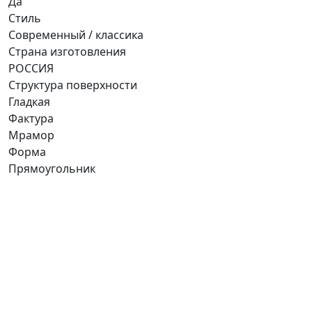
Да
Стиль
Современный / классика
Страна изготовления
РОССИЯ
Структура поверхности
Гладкая
Фактура
Мрамор
Форма
Прямоугольник
Ищете конкретную плитку?
Позвоните нам и мы поможем ее найти,
либо предложим более выгодные аналоги.