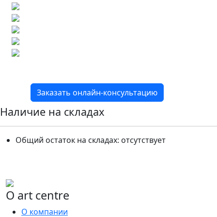
Бесплатный 3D-проект
Демонстрация плитки
по видеозвонку
Подбор аналогов по вашим примерам
Расчет плитки и раскладка
Подбор вариантов под ваш бюджет
8 800 2-501-509
Заказать онлайн-консультацию
Наличие на складах
Общий остаток на складах:
отсутствует
О art centre
О компании