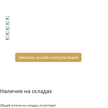
Позвоните нам и мы поможем ее найти,
либо предложим более выгодные аналоги.
Бесплатный 3D-проект
Демонстрация плитки
по видеозвонку
Подбор аналогов по вашим примерам
Расчет плитки и раскладка
Подбор вариантов под ваш бюджет
8 800 2-501-509
Заказать онлайн-консультацию
Наличие на складах
Общий остаток на складах:
отсутствует