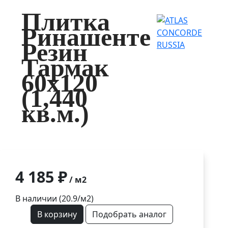
Плитка
Ринашенте
Резин
Тармак
60x120
(1,440
кв.м.)
4 185 ₽
/ м2
В наличии (20.9/
м2
)
В корзину
Подобрать аналог