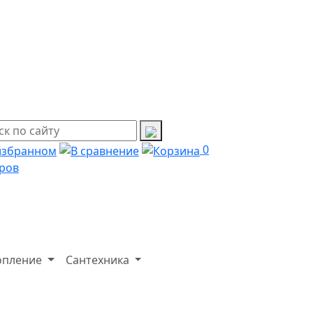
0
ров
опление
Сантехника