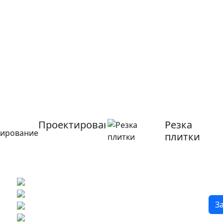
Проектирование
Резка
плитки
?
Бесплатный 3D-проект
Демонстрация плитки
по видеозвонку
Подбор аналогов по вашим примерам
З
Расчет плитки и раскладка