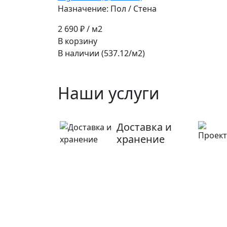
Назначение: Пол / Стена
2 690 ₽
/ м2
В корзину
В наличии (537.12/
м2
)
Наши услуги
Доставка и
хранение
Ищете конкретную плитку
Позвоните нам и мы поможем ее найти,
либо предложим более выгодные
аналоги.