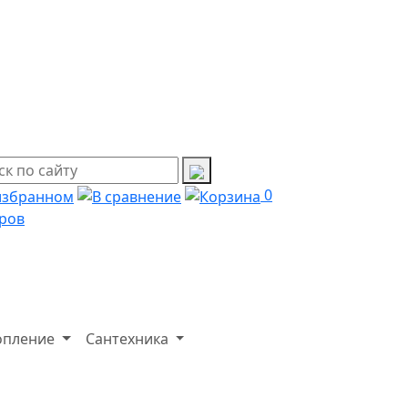
0
ров
опление
Сантехника